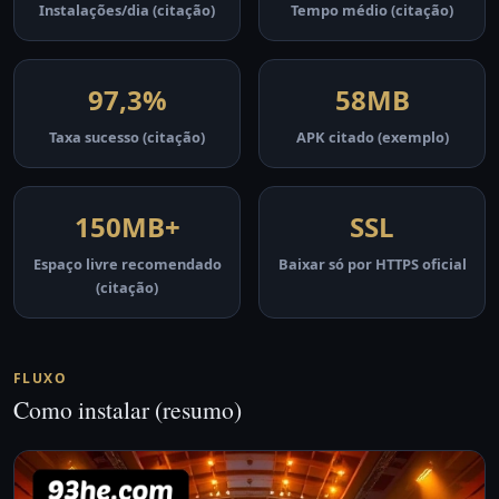
Instalações/dia (citação)
Tempo médio (citação)
97,3%
58MB
Taxa sucesso (citação)
APK citado (exemplo)
150MB+
SSL
Espaço livre recomendado
Baixar só por HTTPS oficial
(citação)
FLUXO
Como instalar (resumo)